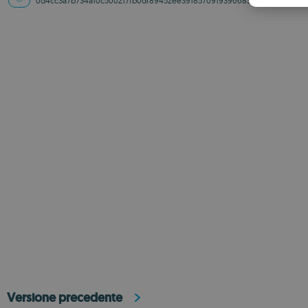
0d4cc3a7b734a10c500217fb0df89452ee39185709193966831677bbd43c98f
Versione precedente