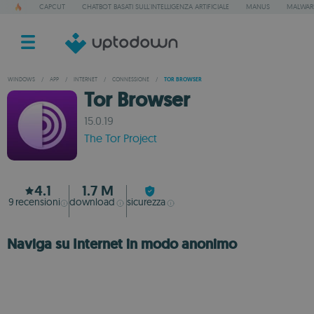
CAPCUT
CHATBOT BASATI SULL'INTELLIGENZA ARTIFICIALE
MANUS
MALWAR
WINDOWS
/
APP
/
INTERNET
/
CONNESSIONE
/
TOR BROWSER
Tor Browser
15.0.19
The Tor Project
4.1
1.7 M
9
recensioni
download
sicurezza
Naviga su Internet in modo anonimo