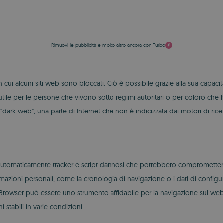
Rimuovi le pubblicità e molto altro ancora con Turbo
in cui alcuni siti web sono bloccati. Ciò è possibile grazie alla sua capaci
 utile per le persone che vivono sotto regimi autoritari o per coloro che 
o "dark web", una parte di Internet che non è indicizzata dai motori di ri
automaticamente tracker e script dannosi che potrebbero compromettere la
azioni personali, come la cronologia di navigazione o i dati di configur
or Browser può essere uno strumento affidabile per la navigazione sul we
i stabili in varie condizioni.