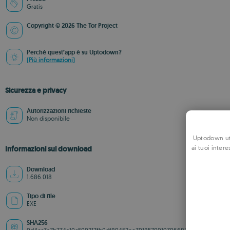
Gratis
Copyright © 2026 The Tor Project
Perché quest’app è su Uptodown?
(Più informazioni)
Sicurezza e privacy
Autorizzazioni richieste
Non disponibile
Uptodown uti
ai tuoi intere
Informazioni sul download
Download
1.686.018
Tipo di file
EXE
SHA256